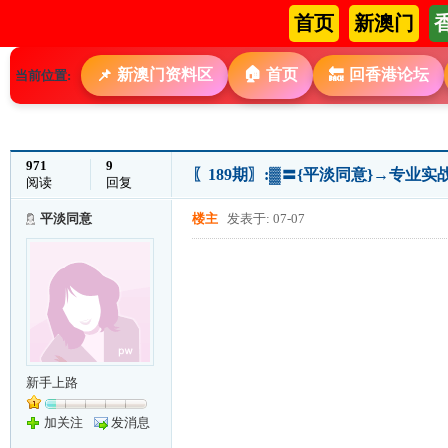
首页
新澳门
🏠
新澳门资料区
首页
回香港论坛
📌
🔙
当前位置:
971
9
〖189期〗:▓〓{平淡同意}→专业实战
阅读
回复
平淡同意
楼主
发表于: 07-07
新手上路
加关注
发消息