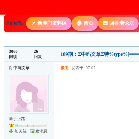
🏠
新澳门资料区
首页
回香港论坛
📌
🔙
当前位置:
3060
26
189期：Σ中码文章Σ特%type%
阅读
回复
中码文章
楼主
发表于: 07-07
新手上路
加关注
发消息