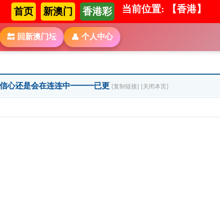
当前位置: 【香港】
首页
新澳门
香港彩
回新澳门坛
个人中心
🔙
👤
]━━━信心还是会在连连中━━━已更
[复制链接]
[关闭本页]