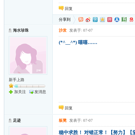
回复
分享到
海水珍珠
沙发
发表于: 07-07
(*^__^*) 嘻嘻……
新手上路
加关注
发消息
回复
足迹
板凳
发表于: 07-07
稳中求胜！ 对错正常！【努力】【