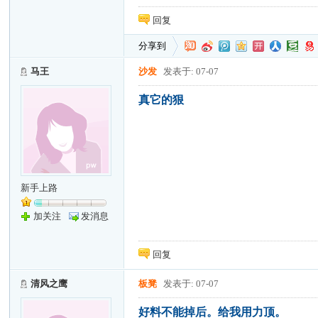
回复
分享到
马王
沙发
发表于: 07-07
真它的狠
新手上路
加关注
发消息
回复
清风之鹰
板凳
发表于: 07-07
好料不能掉后。给我用力顶。