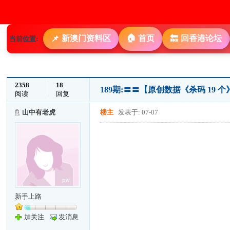
🏠
新澳门资料区
首页
回香港论坛
📌
🔙
当前位置:
2358
18
189期:〓〓【原创数据《杀码 19
阅读
回复
山中有老虎
楼主
发表于: 07-07
新手上路
加关注
发消息