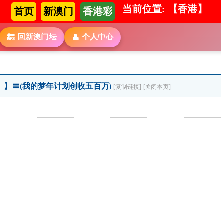
当前位置: 【香港】
首页
新澳门
香港彩
回新澳门坛
个人中心
🔙
👤
 个》】〓(我的梦年计划创收五百万)
[复制链接]
[关闭本页]