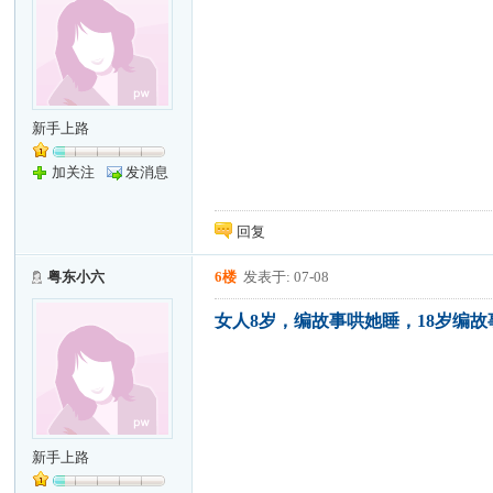
新手上路
加关注
发消息
回复
粤东小六
6楼
发表于: 07-08
女人8岁，编故事哄她睡，18岁编
新手上路