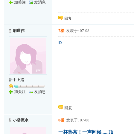
加关注
发消息
回复
胡世伟
7楼
发表于: 07-08
D
新手上路
加关注
发消息
回复
小桥流水
8楼
发表于: 07-08
一杯热茶！一声问候......顶