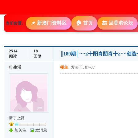
🏠
新澳门资料区
首页
回香港论坛
📌
🔙
当前位置:
2514
18
╟189期╢····≤╋阳肖阴肖╋≥····
阅读
回复
生活
楼主
发表于: 07-07
新手上路
加关注
发消息