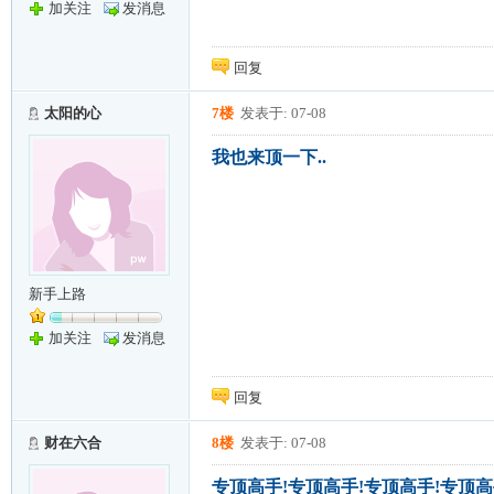
加关注
发消息
回复
太阳的心
7楼
发表于: 07-08
我也来顶一下..
新手上路
加关注
发消息
回复
财在六合
8楼
发表于: 07-08
专顶高手!专顶高手!专顶高手!专顶高