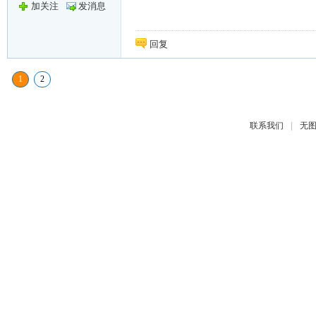
加关注
发消息
回复
1
2
|
联系我们
无