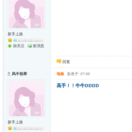
新手上路
加关注
发消息
回复
风中劲草
地板
发表于: 07-08
高手！！牛牛DDDD
新手上路