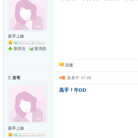
新手上路
加关注
发消息
回复
发哥
9楼
发表于: 07-09
高手！牛DD
新手上路