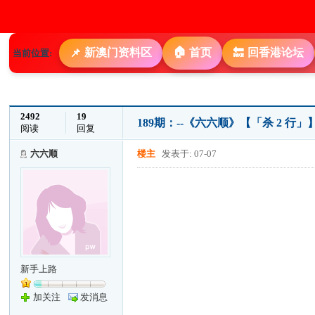
🏠
新澳门资料区
首页
回香港论坛
📌
🔙
当前位置:
2492
19
189期：--《六六顺》【「杀 2 行
阅读
回复
六六顺
楼主
发表于: 07-07
新手上路
加关注
发消息