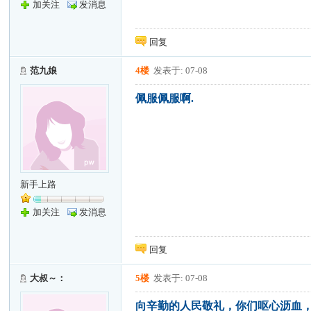
加关注
发消息
回复
范九娘
4楼
发表于: 07-08
佩服佩服啊.
新手上路
加关注
发消息
回复
大叔～：
5楼
发表于: 07-08
向辛勤的人民敬礼，你们呕心沥血