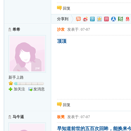
回复
分享到
希希
沙发
发表于: 07-07
顶顶
新手上路
加关注
发消息
回复
马牛逼
板凳
发表于: 07-07
早知道前世的五百次回眸，能换来