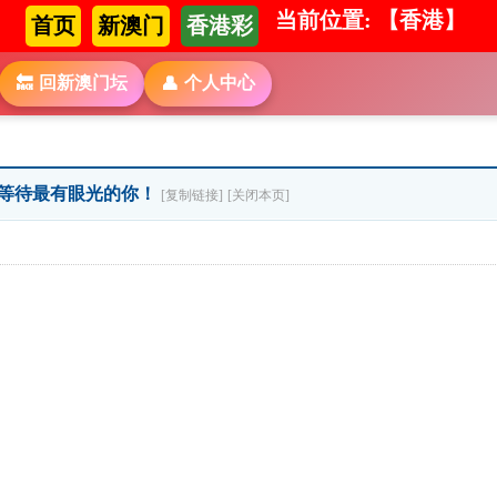
当前位置: 【香港】
首页
新澳门
香港彩
回新澳门坛
个人中心
🔙
👤
码》等待最有眼光的你！
[复制链接]
[关闭本页]