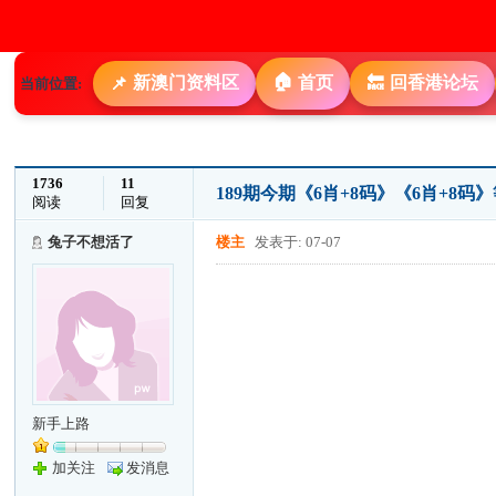
🏠
新澳门资料区
首页
回香港论坛
📌
🔙
当前位置:
1736
11
189期今期《6肖+8码》《6肖+8
阅读
回复
兔子不想活了
楼主
发表于: 07-07
新手上路
加关注
发消息