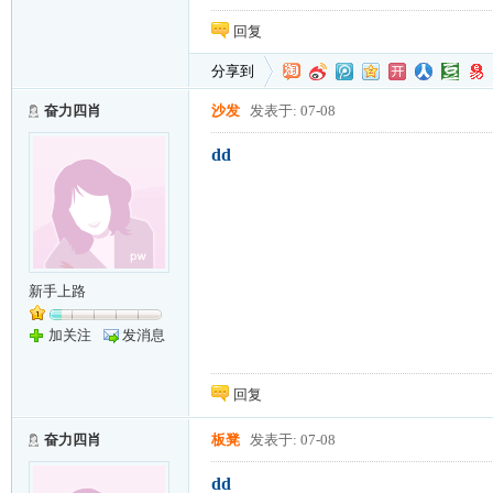
回复
分享到
奋力四肖
沙发
发表于: 07-08
dd
新手上路
加关注
发消息
回复
奋力四肖
板凳
发表于: 07-08
dd