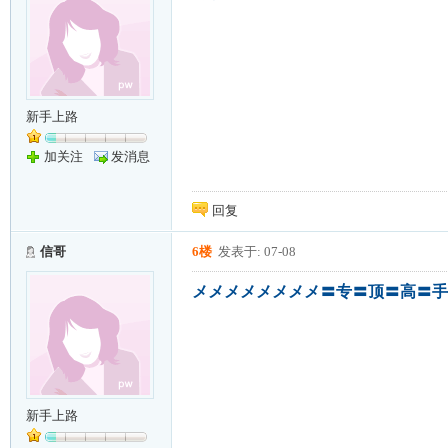
新手上路
加关注
发消息
回复
信哥
6楼
发表于: 07-08
メメメメメメメメ〓专〓顶〓高〓手
新手上路