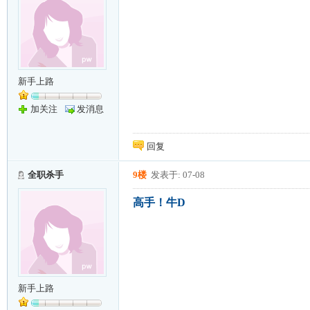
新手上路
加关注
发消息
回复
全职杀手
9楼
发表于: 07-08
高手！牛D
新手上路