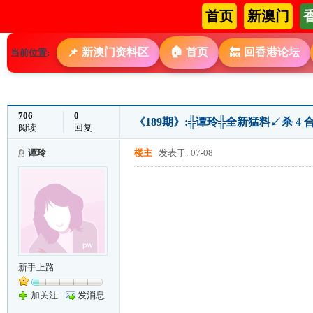
首页
新澳门
🏠
新澳门资料区
首页
回香港论坛
📌
🔙
当前位置:
706
0
《189期》:╬谭玲╬全新猛料↙杀 4 
阅读
回复
谭玲
楼主
发表于: 07-08
新手上路
加关注
发消息