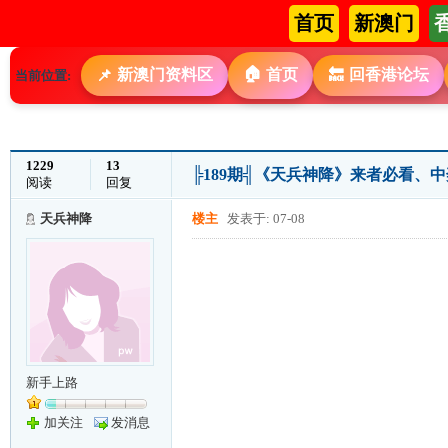
首页
新澳门
🏠
新澳门资料区
首页
回香港论坛
📌
🔙
当前位置:
1229
13
╠189期╣《天兵神降》来者必看、
阅读
回复
天兵神降
楼主
发表于: 07-08
新手上路
加关注
发消息