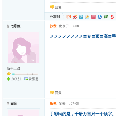
回复
分享到
七彩虹
沙发
发表于: 07-08
メメメメメメメメ〓专〓顶〓高〓手
新手上路
加关注
发消息
回复
回音
板凳
发表于: 07-08
手彩民的是，千语万言只一个顶字。