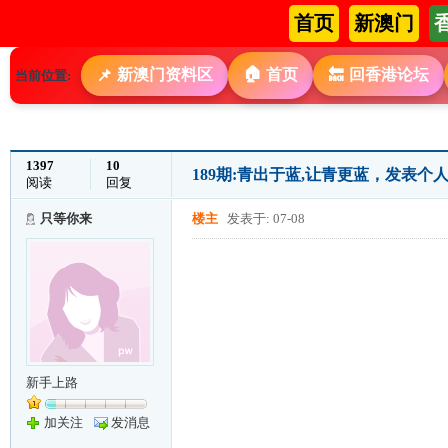
首页
新澳门
🏠
新澳门资料区
首页
回香港论坛
📌
🔙
当前位置:
1397
10
189期:青出于蓝,让青更蓝，发表个
阅读
回复
只等你来
楼主
发表于: 07-08
新手上路
加关注
发消息