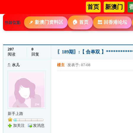
首页
新澳门
🏠
新澳门资料区
首页
回香港论坛
📌
🔙
当前位置:
207
0
〖189期〗:【 合单双 】**********
阅读
回复
水儿
楼主
发表于: 07-08
新手上路
加关注
发消息