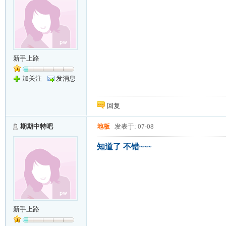
新手上路
加关注
发消息
回复
期期中特吧
地板
发表于: 07-08
知道了 不错~~~
新手上路