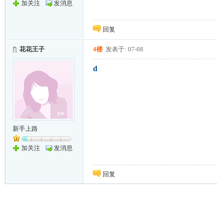
加关注
发消息
回复
花花王子
4楼
发表于: 07-08
d
新手上路
加关注
发消息
回复