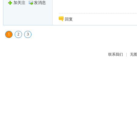
加关注
发消息
回复
1
2
3
|
联系我们
无