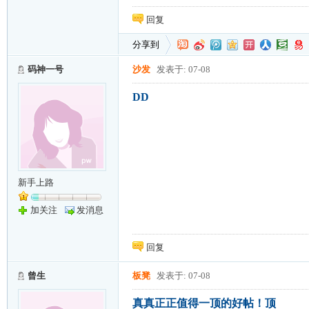
回复
分享到
码神一号
沙发
发表于: 07-08
DD
新手上路
加关注
发消息
回复
曾生
板凳
发表于: 07-08
真真正正值得一顶的好帖！顶