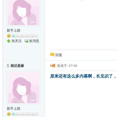
新手上路
加关注
发消息
回复
相识是缘
6楼
发表于: 07-08
原来还有这么多内幕啊，长见识了，
新手上路