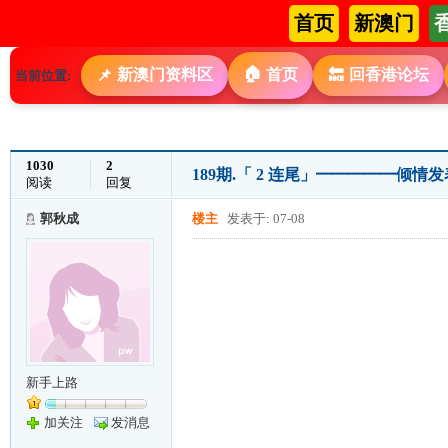
首页
新澳门
🏠
新澳门资料区
首页
回香港论坛
📌
🔙
当前位置:
1030
2
189期.「 2 连尾」━━━━━倾情
阅读
回复
郭秋成
楼主
发表于: 07-08
新手上路
加关注
发消息