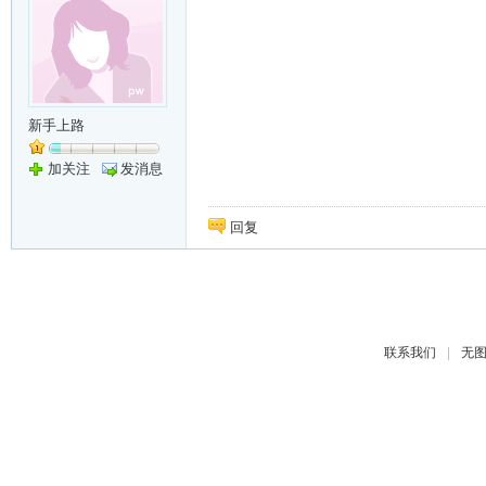
新手上路
加关注
发消息
回复
|
联系我们
无