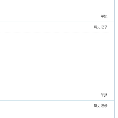
举报
历史记录
举报
历史记录