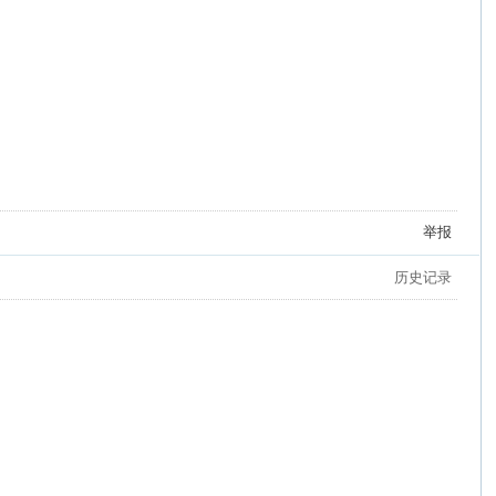
举报
历史记录