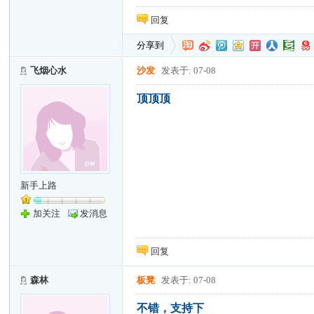
回复
分享到
飞烟心水
沙发
发表于: 07-08
顶顶顶
新手上路
加关注
发消息
回复
森林
板凳
发表于: 07-08
不错，支持下