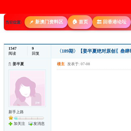
🏠
新澳门资料区
首页
回香港论坛
📌
🔙
当前位置:
1547
9
〈189期〉【姜半夏绝对原创〖叁
阅读
回复
姜半夏
楼主
发表于: 07-08
新手上路
加关注
发消息