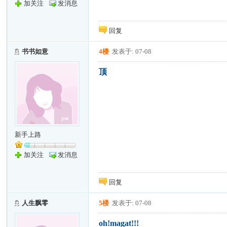
加关注
发消息
回复
书书如意
4楼
发表于: 07-08
顶
新手上路
加关注
发消息
回复
人生飘零
5楼
发表于: 07-08
oh!magat!!!