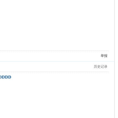
举报
历史记录
DDDD