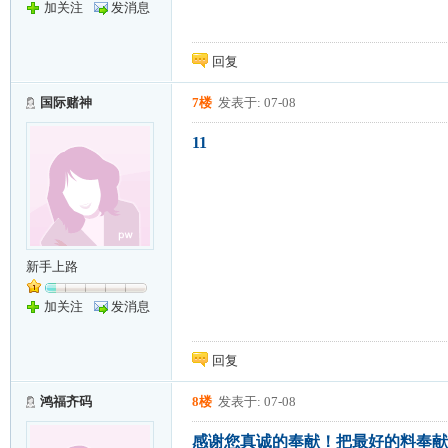
加关注
发消息
回复
国际赌神
7楼
发表于: 07-08
11
新手上路
加关注
发消息
回复
鸿福齐码
8楼
发表于: 07-08
感谢您真诚的奉献！把最好的料奉献