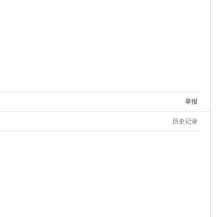
举报
历史记录