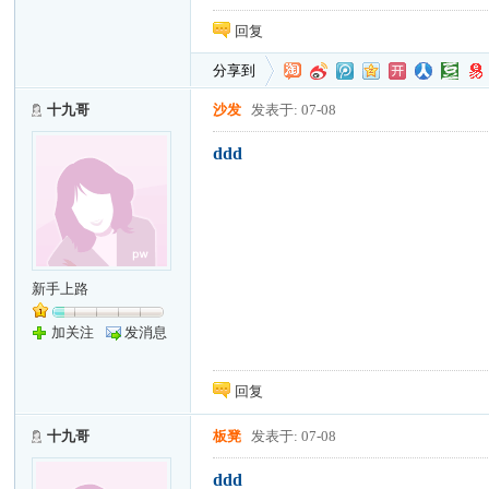
回复
分享到
十九哥
沙发
发表于: 07-08
ddd
新手上路
加关注
发消息
回复
十九哥
板凳
发表于: 07-08
ddd