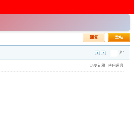
回复
发帖
历史记录
使用道具