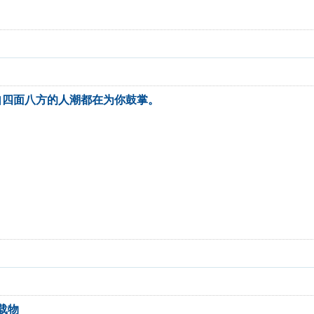
自四面八方的人潮都在为你鼓掌。
载物