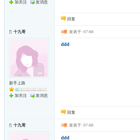
加关注
发消息
回复
十九哥
4楼
发表于: 07-08
ddd
新手上路
加关注
发消息
回复
十九哥
5楼
发表于: 07-08
ddd