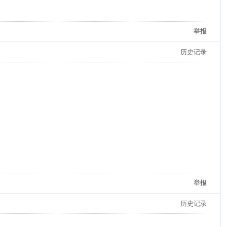
举报
历史记录
举报
历史记录