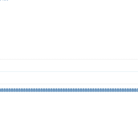
88888888888888888888888888888888888888888888888888888888