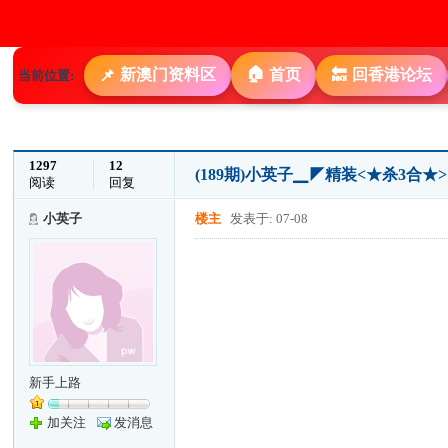
🏠
新澳门资料区
首页
回香港论坛
📌
🔙
当前位置:
1297
12
(189期)小英子▁◤精装<★杀3
阅读
回复
小英子
楼主
发表于: 07-08
新手上路
加关注
发消息