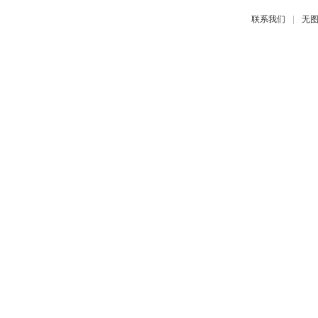
|
联系我们
无