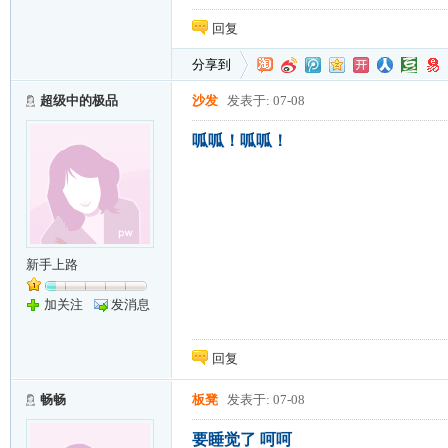
回复
分享到
超级中的极品
沙发
发表于: 07-08
呱呱！呱呱！
新手上路
加关注
发消息
回复
畅畅
板凳
发表于: 07-08
要睡觉了 呵呵