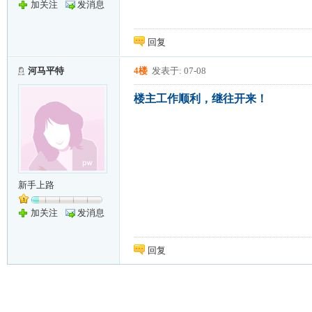
加关注
发消息
回复
河马平特
4楼
发表于: 07-08
楼主工作顺利，继往开来！
新手上路
加关注
发消息
回复