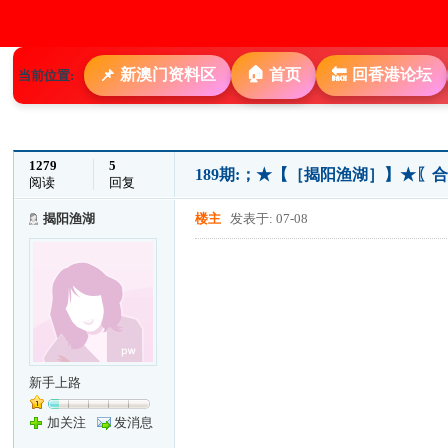
🏠
新澳门资料区
首页
回香港论坛
📌
🔙
当前位置:
1279
5
189期:；★【［揭阳渔湖］】★〖合
阅读
回复
揭阳渔湖
楼主
发表于: 07-08
新手上路
加关注
发消息