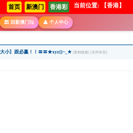
当前位置: 【香港】
首页
新澳门
香港彩
回新澳门坛
个人中心
🔙
👤
大小〗跟必赢！！〓〓★xyz{}~_★
[复制链接]
[关闭本页]