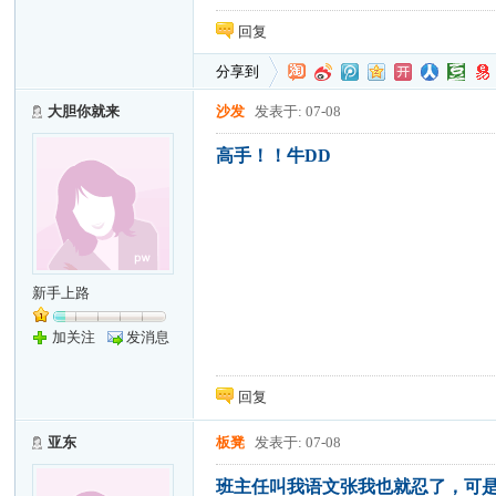
回复
分享到
大胆你就来
沙发
发表于: 07-08
高手！！牛DD
新手上路
加关注
发消息
回复
亚东
板凳
发表于: 07-08
班主任叫我语文张我也就忍了，可