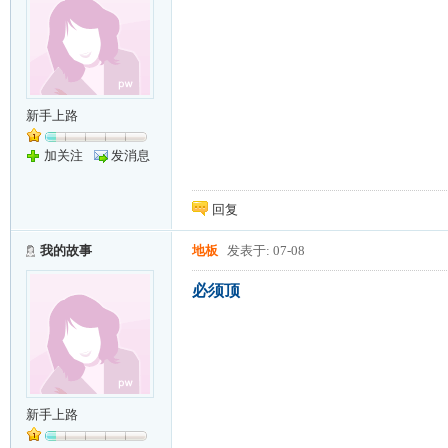
新手上路
加关注
发消息
回复
我的故事
地板
发表于: 07-08
必须顶
新手上路