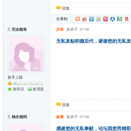
回复
分享到
完全能有
沙发
发表于: 07-08
无私发贴积德后代，谢谢您的无私发
新手上路
加关注
发消息
回复
钱生钱码
板凳
发表于: 07-08
感谢您的无私奉献，论坛因您而精彩