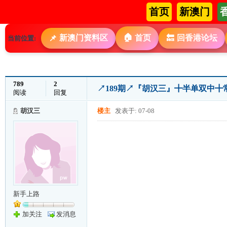
首页
新澳门
🏠
新澳门资料区
首页
回香港论坛
📌
🔙
当前位置:
789
2
↗189期↗『胡汉三』╋半单双中╋
阅读
回复
胡汉三
楼主
发表于: 07-08
新手上路
加关注
发消息