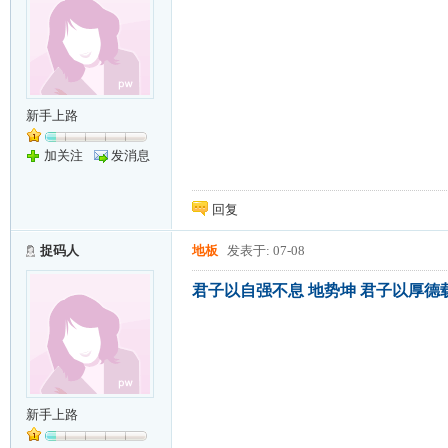
新手上路
加关注
发消息
回复
捉码人
地板
发表于: 07-08
君子以自强不息 地势坤 君子以厚德
新手上路