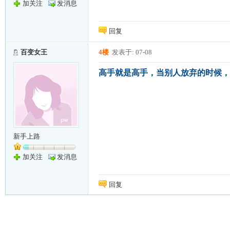
加关注
发消息
回复
百变女王
4楼
发表于: 07-08
高手就是高手，当别人放弃的时候，你
新手上路
加关注
发消息
回复