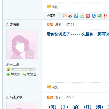
回复
分享到
方总裁
沙发
发表于: 07-08
看你快沉底了~~~~~~先踹你一脚再说~~
新手上路
加关注
发消息
回复
马上来钱
板凳
发表于: 07-08
（高）（手）（的）（好）（料）（