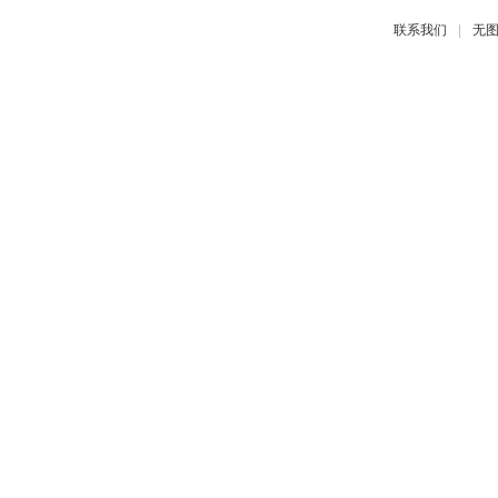
|
联系我们
无