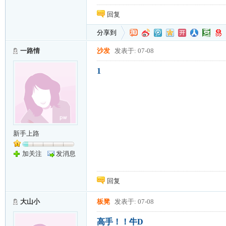
回复
分享到
一路情
沙发
发表于: 07-08
1
新手上路
加关注
发消息
回复
大山小
板凳
发表于: 07-08
高手！！牛D