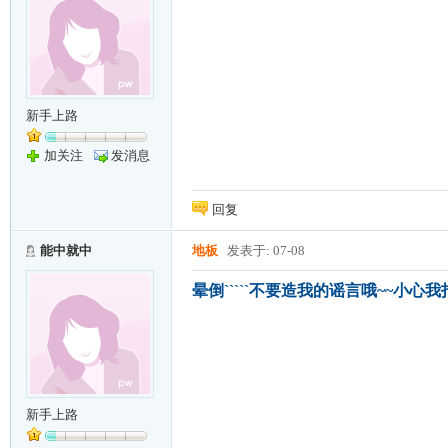
新手上路
加关注
发消息
回复
能中就中
地板
发表于: 07-08
晕倒`````不要造我的谣言哦~~小心我打
新手上路