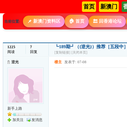
首页
新澳门
🏠
新澳门资料区
首页
回香港论坛
📌
🔙
当前位置:
┗189期┛（{逆光}）推荐［五段
1225
7
阅读
回复
[复制链接]
[关闭本页]
逆光
楼主
发表于: 07-08
新手上路
加关注
发消息