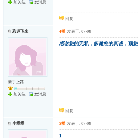
加关注
发消息
回复
彩运飞来
4楼
发表于: 07-08
感谢您的无私，多谢您的真诚，顶您
新手上路
加关注
发消息
回复
小乖乖
5楼
发表于: 07-08
1