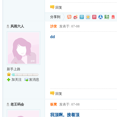
回复
分享到
风雨六人
沙发
发表于: 07-08
dd
新手上路
加关注
发消息
回复
老王码会
板凳
发表于: 07-08
我顶啊。接着顶