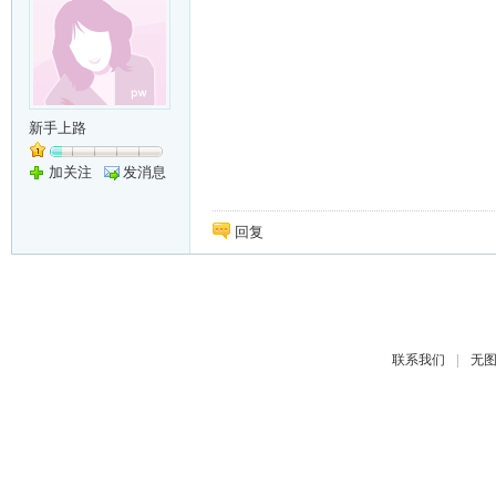
新手上路
加关注
发消息
回复
|
联系我们
无