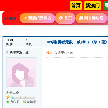
首页
新澳门
🏠
新澳门资料区
首页
回香港论坛
📌
🔙
当前位置:
1040
2
189期{勇者无敌，威}◆（《杀 1
阅读
回复
勇者无敌，威
楼主
发表于: 07-08
新手上路
加关注
发消息