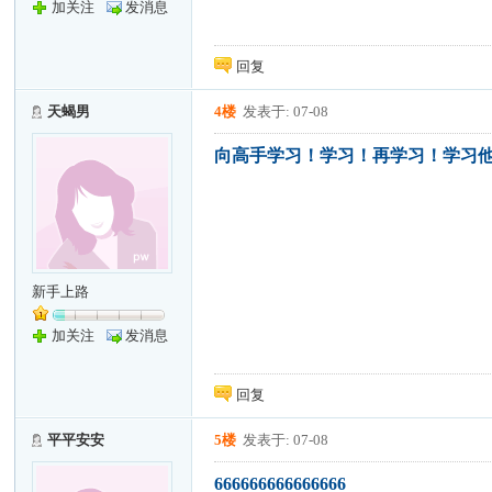
加关注
发消息
回复
天蝎男
4楼
发表于: 07-08
向高手学习！学习！再学习！学习
新手上路
加关注
发消息
回复
平平安安
5楼
发表于: 07-08
666666666666666