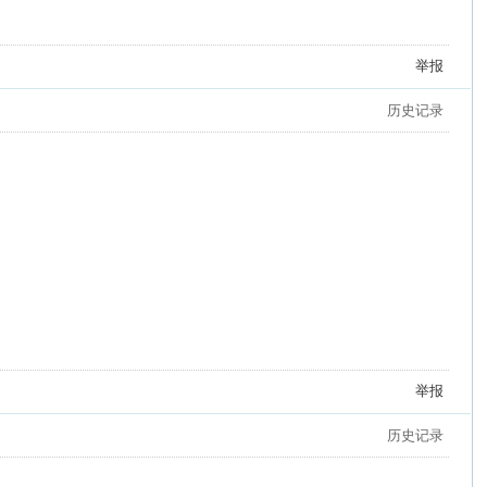
举报
历史记录
举报
历史记录