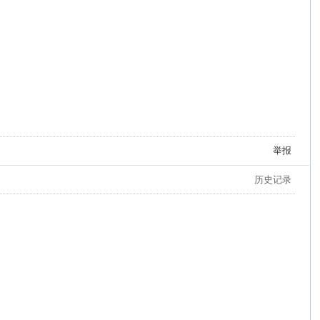
举报
历史记录