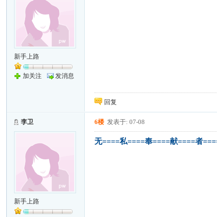
新手上路
加关注
发消息
回复
李卫
6楼
发表于: 07-08
无====私====奉====献====者===
新手上路