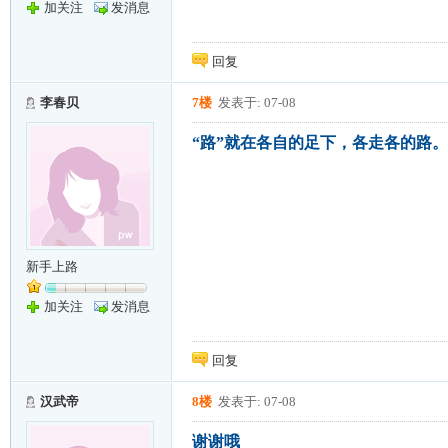
加关注
发消息
回复
李春贝
7楼
发表于: 07-08
“路”就在各自的足下，各走各的路。
新手上路
加关注
发消息
回复
汉武帝
8楼
发表于: 07-08
谢谢哦