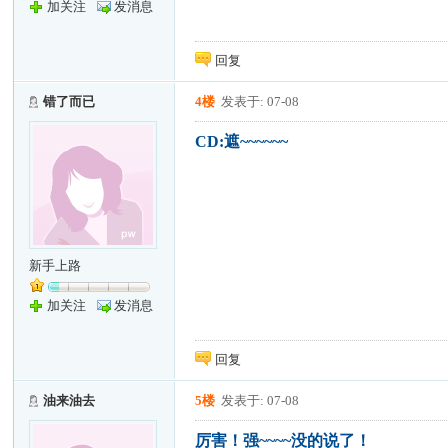
加关注
发消息
回复
错了而已
4楼
发表于: 07-08
CD:遮~~~~~~
新手上路
加关注
发消息
回复
油来油去
5楼
发表于: 07-08
厉害！强~~~~没的说了！