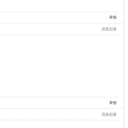
举报
历史记录
举报
历史记录