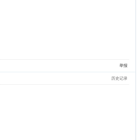
举报
历史记录