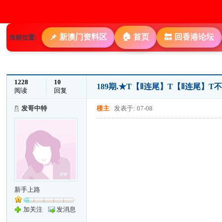
🏠
新澳门资料区
首页
回香港论坛
📌
🔙
当前位置:
1228
10
189期.★T【Ⅱ连尾】T【Ⅱ连尾】
阅读
回复
发哥中特
楼主
发表于: 07-08
新手上路
加关注
发消息