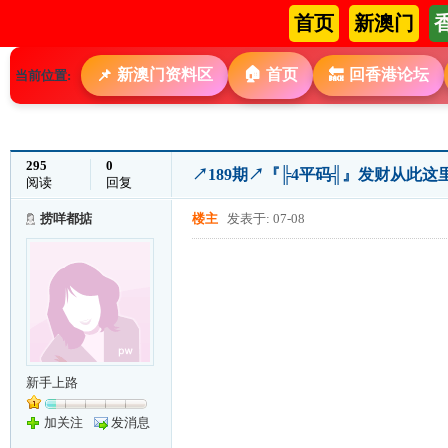
首页
新澳门
🏠
新澳门资料区
首页
回香港论坛
📌
🔙
当前位置:
295
0
↗189期↗『╠4平码╣』发财从此
阅读
回复
捞咩都掂
楼主
发表于: 07-08
新手上路
加关注
发消息