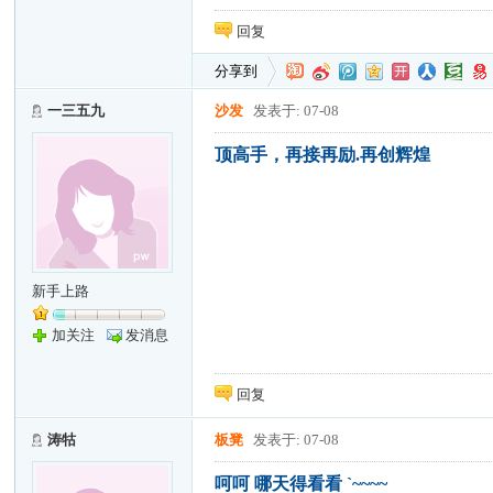
回复
分享到
一三五九
沙发
发表于: 07-08
顶高手，再接再励.再创辉煌
新手上路
加关注
发消息
回复
涛牯
板凳
发表于: 07-08
呵呵 哪天得看看 `~~~~