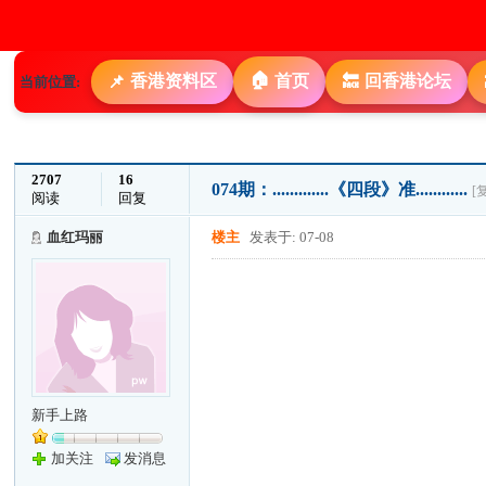
🏠
香港资料区
首页
回香港论坛
📌
🔙
当前位置:
2707
16
074期：.............《四段》准............
[
阅读
回复
血红玛丽
楼主
发表于: 07-08
新手上路
加关注
发消息