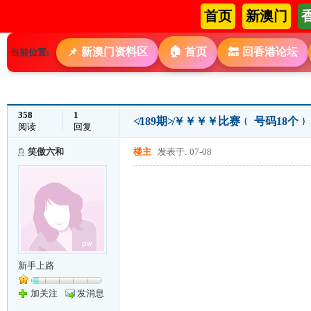
首页
新澳门
🏠
新澳门资料区
首页
回香港论坛
📌
🔙
当前位置:
358
1
≮189期≯￥￥￥￥比赛﹛ 号码18个
阅读
回复
笑傲六和
楼主
发表于: 07-08
新手上路
加关注
发消息