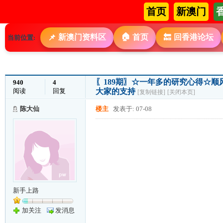
首页
新澳门
🏠
新澳门资料区
首页
回香港论坛
📌
🔙
当前位置:
〖189期〗☆一年多的研究心得☆顺
940
4
阅读
回复
大家的支持
[复制链接]
[关闭本页]
陈大仙
楼主
发表于: 07-08
新手上路
加关注
发消息