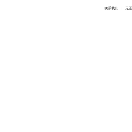
|
联系我们
无