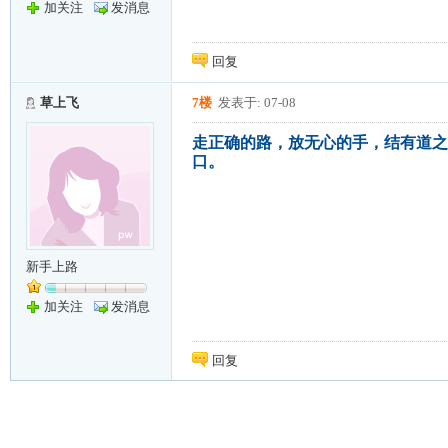
加关注
发消息
回复
草上飞
7楼
发表于: 07-08
走正确的路，放无心的手，结有道之
口。
新手上路
加关注
发消息
回复