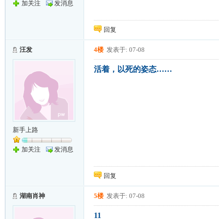
加关注
发消息
回复
汪发
4楼
发表于: 07-08
活着，以死的姿态……
新手上路
加关注
发消息
回复
湖南肖神
5楼
发表于: 07-08
11