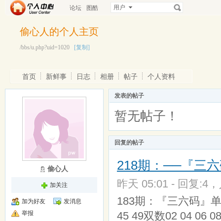
用户
论坛
图酷
偷心人的个人主页
/bbs/u.php?uid=1020
[复制]
首页
新鲜事
日志
相册
帖子
个人资料
发表的帖子
暂无帖子！
回复的帖子
218期：──『三六
偷心人
昨天 05:01 - 回复:4，
加关注
183期：『三六码』单数01 03
加为好友
发消息
举报
45 49双数02 04 06 08 