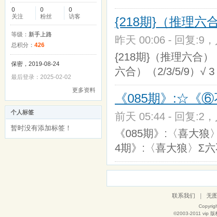
0
0
0
关注
粉丝
访客
{218期}（推理六合）
等级：
新手上路
昨天 00:06 - 回复:9，
总积分：
426
{218期}（推理六合）（4/
保密，2019-08-24
六合）（2/3/5/9）√ 
最后登录：2025-02-02
更多资料
《085期》:☆《
个人标签
前天 05:44 - 回复:2，
暂时没有添加标签！
《085期》:〈喜大狼〉Σ六
4期》:〈喜大狼〉Σ六不
联系我们
|
无
Copyrig
©2003-2011
vip
版权