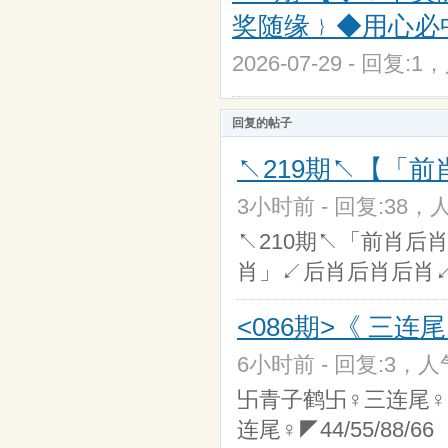
奖随缘﹜◆用心必
2026-07-29 - 回复:1
回复的帖子
↖219期↖【「前
3小时前 - 回复:38，人
↖210期↖「前肖后肖
肖」↙后肖后肖后肖↙T
<086期>《 三
6小时前 - 回复:3，人气
卐青子鹤卐♀三连尾♀◤4
连尾♀◤44/55/88/66