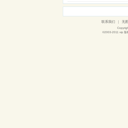
联系我们
|
无
Copyrig
©2003-2011
vip
版权