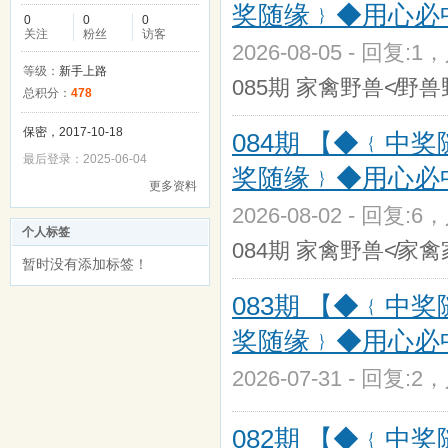
奖随缘﹜◆用心必
0
0
0
关注
粉丝
访客
2026-08-05 - 回复:1
等级：
新手上路
085期 家禽野兽≮野兽
总积分：
478
保密，2017-10-18
084期 【◆﹛
最后登录：2025-06-04
奖随缘﹜◆用心必
更多资料
2026-08-02 - 回复:6
个人标签
084期 家禽野兽≮家禽
暂时没有添加标签！
083期 【◆﹛
奖随缘﹜◆用心必
2026-07-31 - 回复:2
082期 【◆﹛