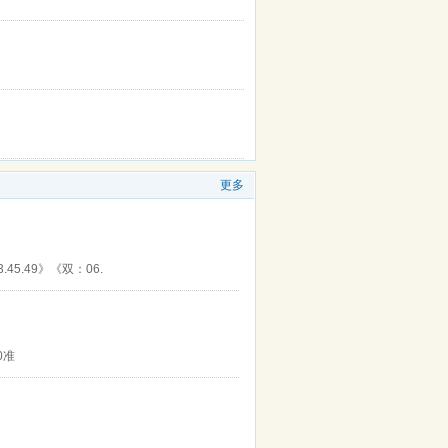
更多
43.45.49》《双：06.
00准