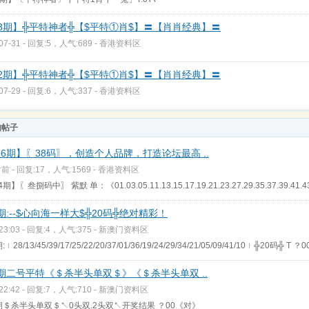
83期】╬平特神者╬【$平特①肖$】〓【肖肖经典】〓
-07-31 - 回复:5，人气:689 -
香港资料区
82期】╬平特神者╬【$平特①肖$】〓【肖肖经典】〓
-07-29 - 回复:6，人气:337 -
香港资料区
的帖子
86期】〖38码〗，创造个人品牌，打造论坛最高 ..
前 - 回复:17，人气:1569 -
香港资料区
期】〖叁捌码中〗 紫默 单：《01.03.05.11.13.15.17.19.21.23.27.29.35.37.39.41.
9期:--$心向海一样大$╬20码╬绝对精彩！
3:03 - 回复:4，人气:375 -
新澳门资料区
:﹛28/13/45/39/17/25/22/20/37/01/36/19/24/29/34/21/05/09/41/10﹜╬20码╬ T ？
9期二号平特《＄杀半头单双＄》《＄杀半头单双 ..
2:42 - 回复:7，人气:710 -
新澳门资料区
9期＄杀半头单双＄↖0头双.2头双↖开奖结果 ？00《对》