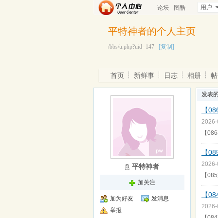
用户
论坛
图酷
平特神者的个人主页
/bbs/u.php?uid=147
[复制]
首页
新鲜事
日志
相册
帖
发表
【0
2026
【08
【0
2026
平特神者
【08
加关注
【0
加为好友
发消息
2026
举报
【08