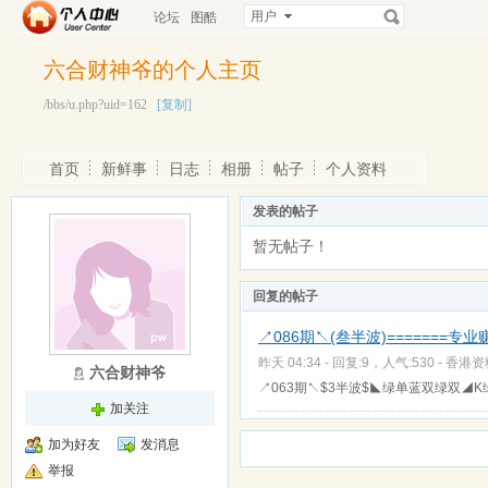
用户
论坛
图酷
六合财神爷的个人主页
/bbs/u.php?uid=162
[复制]
首页
新鲜事
日志
相册
帖子
个人资料
发表的帖子
暂无帖子！
回复的帖子
↗086期↖(叁半波)=======
昨天 04:34 - 回复:9，人气:530 -
香港资
六合财神爷
↗063期↖$3半波$◣绿单蓝双绿双◢K绿
加关注
加为好友
发消息
举报