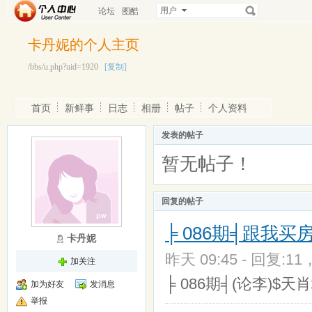
用户
论坛
图酷
卡丹妮的个人主页
/bbs/u.php?uid=1920
[复制]
首页
新鲜事
日志
相册
帖子
个人资料
发表的帖子
暂无帖子！
回复的帖子
╞ 086期╡跟我
卡丹妮
昨天 09:45 - 回复:11
加关注
╞ 086期╡(论李)$
加为好友
发消息
举报