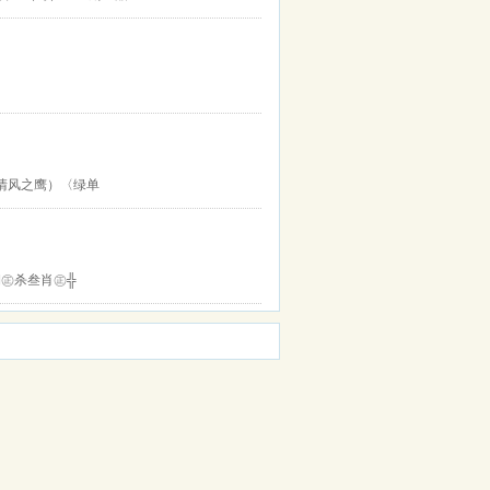
:（清风之鹰）〈绿单
5期㊣杀叁肖㊣╬