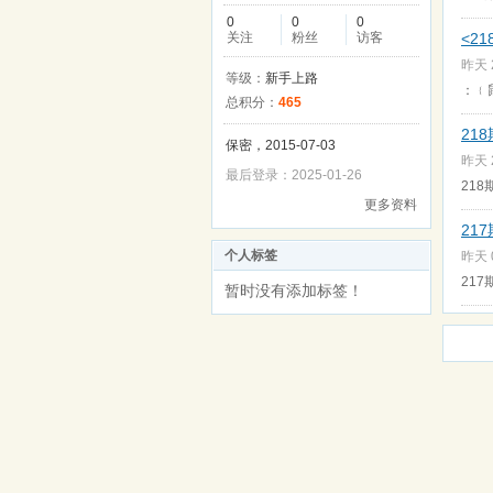
0
0
0
关注
粉丝
访客
<2
昨天 2
等级：
新手上路
：﹛鼠
总积分：
465
21
保密，2015-07-03
昨天 2
最后登录：2025-01-26
21
更多资料
21
个人标签
昨天 0
217
暂时没有添加标签！