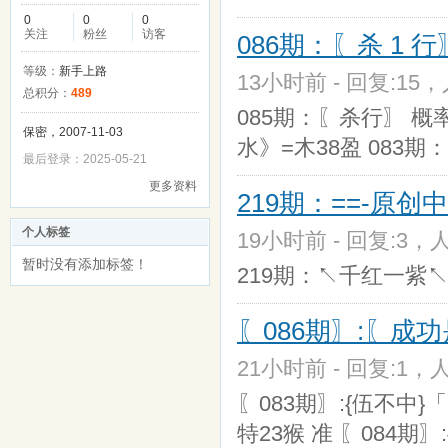
0
0
0
关注
粉丝
访客
086期：〖杀 1
等级：
新手上路
13小时前 - 回复:15，
总积分：
489
085期：〖杀行〗 概
保密，2007-11-03
水》=木38盈 083
最后登录：2025-05-21
更多资料
219期：==-原
个人标签
19小时前 - 回复:3，人
暂时没有添加标签！
219期：↖千红一紫
〖086期〗:〖成
21小时前 - 回复:1，人
〖083期〗:{伍不中}「13
特23猴 准 〖084期〗