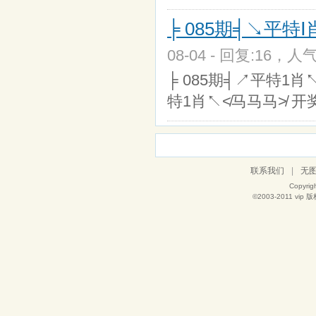
╞ 085期╡↘平特
08-04 - 回复:16，人气
╞ 085期╡↗平特1肖↖≮
特1肖↖≮马马马≯ 开
联系我们
|
无
Copyrig
©2003-2011
vip
版权