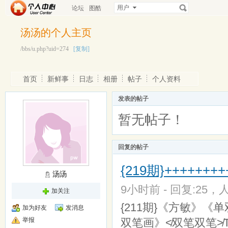
用户
论坛
图酷
汤汤的个人主页
/bbs/u.php?uid=274
[复制]
首页
新鲜事
日志
相册
帖子
个人资料
发表的帖子
暂无帖子！
回复的帖子
{219期}++++++
汤汤
9小时前 - 回复:25，人
加关注
{211期}《方敏》《单
加为好友
发消息
举报
双笔画》≮双笔双笔≯T牛0