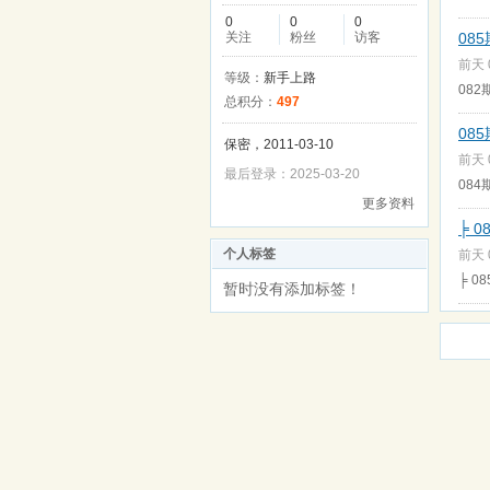
0
0
0
关注
粉丝
访客
08
前天 0
等级：
新手上路
082
总积分：
497
08
保密，2011-03-10
前天 0
最后登录：2025-03-20
084
更多资料
╞ 
个人标签
前天 0
╞ 08
暂时没有添加标签！