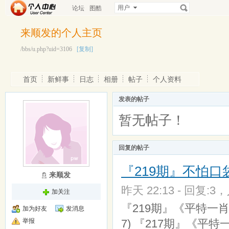
用户
论坛
图酷
来顺发的个人主页
/bbs/u.php?uid=3106
[复制]
首页
新鲜事
日志
相册
帖子
个人资料
发表的帖子
暂无帖子！
回复的帖子
『219期』不怕口
来顺发
昨天 22:13 - 回复:3，
加关注
『219期』《平特一肖》
加为好友
发消息
举报
7) 『217期』《平特