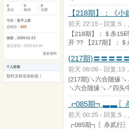
0
0
0
关注
粉丝
访客
【218期】：《小娘
等级：
新手上路
前天 22:15 - 回复:5，
总积分：
620
【218期】：＄杀15码＄√04.
保密，2009-02-23
开 ?? 【217期】：＄
最后登录：2025-03-19
更多资料
(217期)〓〓〓
个人标签
前天 06:09 - 回复:13
暂时没有添加标签！
(217期)↘六合随缘↘↗四
↘六合随缘↘↗四头中
┏085期┓▃▃
前天 00:25 - 回复:5，
┏085期┓〖杀贰行〗