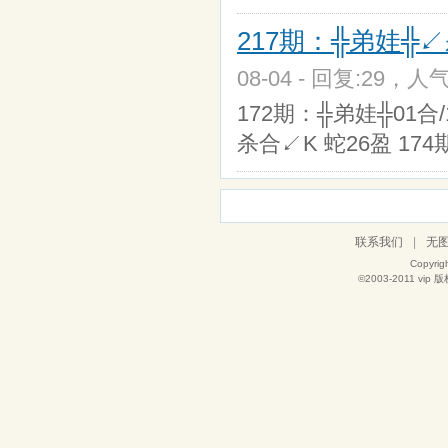
217期：╬弟娃╬↙
08-04 - 回复:29，人气
172期：╬弟娃╬01合/
杀合↙K 蛇26盈 17
联系我们
|
无
Copyrig
©2003-2011
vip
版权