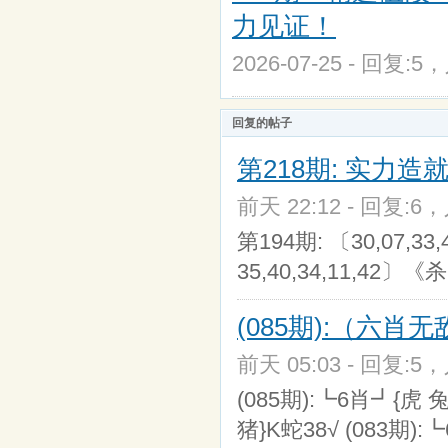
力见证！
2026-07-25 - 回复:5
回复的帖子
第218期: 实力
前天 22:12 - 回复:6，
第194期: 〔30,07,33
35,40,34,11,42〕《
(085期):（六肖无敌
前天 05:03 - 回复:5，
(085期):┗6肖┛{虎 兔
猪}K蛇38√ (083期):