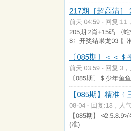
217期［超高清］ 2
前天 04:59 - 回复:11
205期 2肖+15码 〈蛇*羊〉〈
8〉开奖结果龙03 〖准〗
〔085期〕＜＜
前天 03:59 - 回复:3，
〔085期〕＄少年鱼鱼＄ 
【085期】精准﹛
08-04 - 回复:13，人气
【085期】 ≮2.5.8.9≯ 
(准)