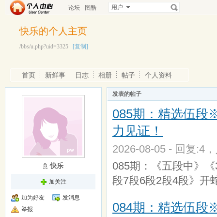
用户
论坛
图酷
快乐的个人主页
/bbs/u.php?uid=3325
[复制]
首页
新鲜事
日志
相册
帖子
个人资料
发表的帖子
085期：精选伍
力见证！
2026-08-05 - 回复:4
085期：《五段中》《3
快乐
段7段6段2段4段》开蛇
加关注
加为好友
发消息
084期：精选伍
举报