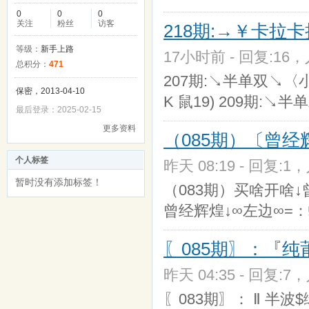
0
0
0
关注
粉丝
访客
218期:→￥卡拉
等级：
新手上路
17小时前 - 回复:16，人
总积分：
471
207期:↘半单双↘〈小
保密，2013-04-10
K 鼠19) 209期:↘
最后登录：2025-02-15
更多资料
（085期）〔曾经辉
个人标签
昨天 08:19 - 回复:1，
暂时没有添加标签！
（083期）买啥开啥↓
曾经辉煌↓∞左边∞=：
〖085期〗：『纯莆
昨天 04:35 - 回复:7，
〖083期〗： Ⅱ 半波