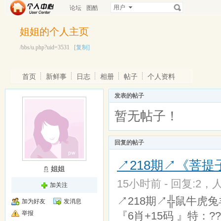
用户
论坛
图酷
姐姐的个人主页
/bbs/u.php?uid=3531
[复制]
首页
新鲜事
日志
相册
帖子
个人资料
发表的帖子
暂无帖子！
回复的帖子
↗218期↗《菩提子》
姐姐
15小时前 - 回复:2，人
加关注
↗218期↗╬鼠牛虎兔羊猴╬05 
加为好友
发消息
举报
『6肖+15码 』特：??0