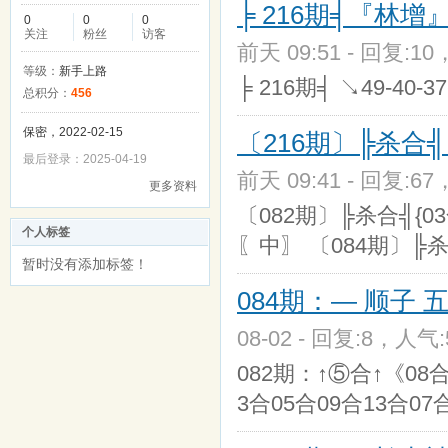
╞ 216期╡『林
0
0
0
关注
粉丝
访客
前天 09:51 - 回复:10
等级：
新手上路
╞ 216期╡ ↘49-40
总积分：
456
保密，2022-02-15
〔216期〕╠杀合
最后登录：2025-04-19
前天 09:41 - 回复:67
更多资料
〔082期〕╠杀合╣{03
个人标签
〖中〗 〔084期〕╠杀合
暂时没有添加标签！
084期：— 顺子
08-02 - 回复:8，人气:
082期：↑⑤合↑《08合
3合05合09合13合07