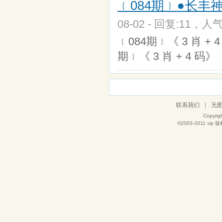
﹛084期﹜●长丰神风
08-02 - 回复:11，人气
﹛084期﹜《 3 肖 + 4
期﹜《 3 肖 + 4 
联系我们
|
无
Copyrig
©2003-2011
vip
版权