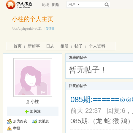
用户
论坛
图酷
小柱的个人主页
/bbs/u.php?uid=3621
[复制]
首页
新鲜事
日志
相册
帖子
个人资料
发表的帖子
暂无帖子！
回复的帖子
085期:======⊙
小柱
前天 22:37 - 回复:6，
加关注
085期:（龙 蛇 猴 鸡
加为好友
发消息
举报