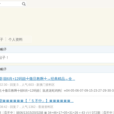
子
个人资料
的帖子
帖子！
的帖子
8期;囍6肖+12码囍╋撒旦教啊╋→经典精品←全 ..
2:30 - 回复:5，人气:603 -
新澳门资料区
期;╋撒旦教啊╋囍6肖+12码囍〖鼠虎龙蛇鸡狗〗∞04-05-06-07-09-15-23-27-29-30-3
5期〓〓〓〓〓〓【『 5 不中』】〓〓〓〓〓〓 ..
8:42 - 回复:7，人气:1362 -
香港资料区
期〔⑤不中〕囍06/13/15/20/32囍 〓 34+46+17+05+31+26 = 43 √√√ 072期〔⑤不中〕