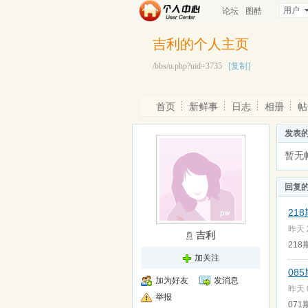
用户
论坛
图酷
吉利的个人主页
/bbs/u.php?uid=3735
[复制]
首页
新鲜事
日志
相册
帖
发表
暂无
回复
21
昨天 2
吉利
218
加关注
08
加为好友
发消息
昨天 0
举报
071