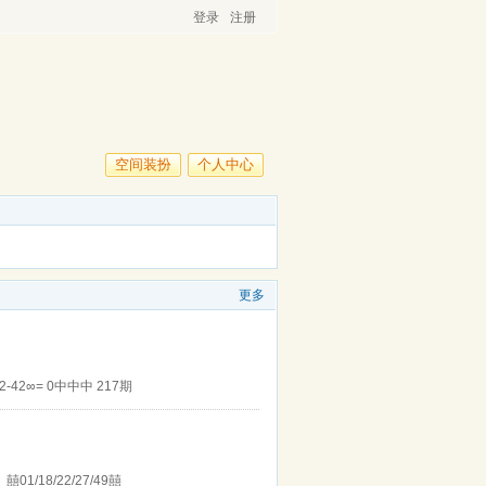
登录
注册
空间装扮
个人中心
更多
2-42∞= 0中中中 217期
囍01/18/22/27/49囍