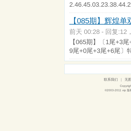
2.46.45.03.23.38.44.2
【085期】辉煌单
前天 00:28 - 回复:12
【065期】〔1尾+3尾
9尾+0尾+3尾+6尾〕
联系我们
|
无
Copyrig
©2003-2011
vip
版权