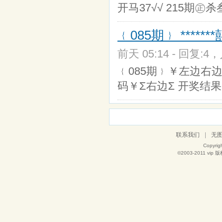
开马37√√ 215期㊣
﹛085期﹜ *****
前天 05:14 - 回复:4，
﹛085期﹜￥左边右边
码￥Σ右边Σ 开奖结果 
联系我们
|
无
Copyrig
©2003-2011
vip
版权