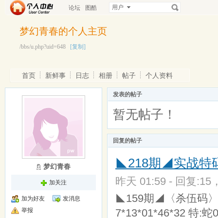
用户
论坛
图酷
梦幻青春的个人主页
/bbs/u.php?uid=648
[复制]
首页
新鲜事
日志
相册
帖子
个人资料
发表的帖子
暂无帖子！
回复的帖子
◣218期◢实战特码
梦幻青春
昨天 01:59 - 回复:15
加关注
◣159期◢〈杀伍码〉 1
加为好友
发消息
举报
7*13*01*46*32 特: