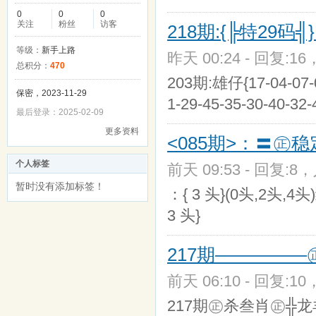
0
0
0
关注
粉丝
访客
218期:{╠特29码╣
等级：
新手上路
昨天 00:24 - 回复:16
总积分：
470
203期:雄仔{17-04-07-06
保密，2023-11-29
1-29-45-35-30-40-32-
最后登录：2025-02-09
更多资料
<085期>：〓㊣稳
个人标签
前天 09:53 - 回复:8，
暂时没有添加标签！
：{ 3 头}(0头,2头,4头
3 头}
217期—————
前天 06:10 - 回复:10
217期㊣杀叁肖㊣╬龙羊