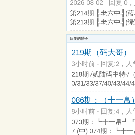
2026-08-02 - 回复:0
第214期 ╠老六中╣
第213期 ╠老六中╣(
回复的帖子
219期（码大哥）
3小时前 - 回复:2，人气
218期√贰陆码中特√（04/05/
0/31/33/37/40/43/44/
086期：（十一帛）●
8小时前 - 回复:4，人气
073期：┗十一帛┛『5不中』 
7 (中) 074期：┗十