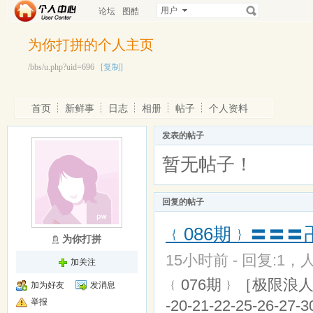
用户
论坛
图酷
为你打拼的个人主页
/bbs/u.php?uid=696
[复制]
首页
新鲜事
日志
相册
帖子
个人资料
发表的帖子
暂无帖子！
回复的帖子
﹛086期﹜〓〓
为你打拼
15小时前 - 回复:1，人
加关注
﹛076期﹜［极限浪人］33码{
加为好友
发消息
举报
-20-21-22-25-26-27-3